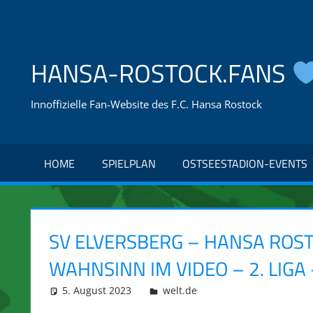
Zum
Inhalt
springen
HANSA-ROSTOCK.FANS
Innoffizielle Fan-Website des F.C. Hansa Rostock
HOME
SPIELPLAN
OSTSEESTADION-EVENTS
SV ELVERSBERG – HANSA ROST
WAHNSINN IM VIDEO – 2. LIGA 
5. August 2023
integromat
welt.de