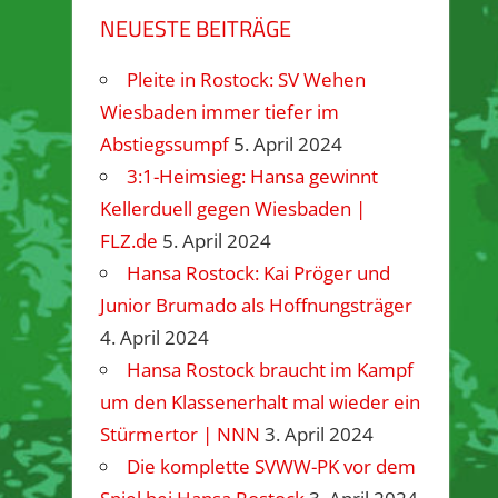
NEUESTE BEITRÄGE
Pleite in Rostock: SV Wehen
Wiesbaden immer tiefer im
Abstiegssumpf
5. April 2024
3:1-Heimsieg: Hansa gewinnt
Kellerduell gegen Wiesbaden |
FLZ.de
5. April 2024
Hansa Rostock: Kai Pröger und
Junior Brumado als Hoffnungsträger
4. April 2024
Hansa Rostock braucht im Kampf
um den Klassenerhalt mal wieder ein
Stürmertor | NNN
3. April 2024
Die komplette SVWW-PK vor dem