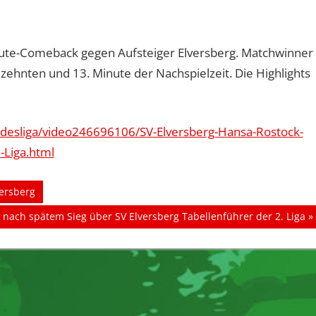
inute-Comeback gegen Aufsteiger Elversberg. Matchwinner
 zehnten und 13. Minute der Nachspielzeit. Die Highlights
undesliga/video246696106/SV-Elversberg-Hansa-Rostock-
-Liga.html
versberg
 nach spätem Sieg über SV Elversberg Tabellenführer der 2. Liga