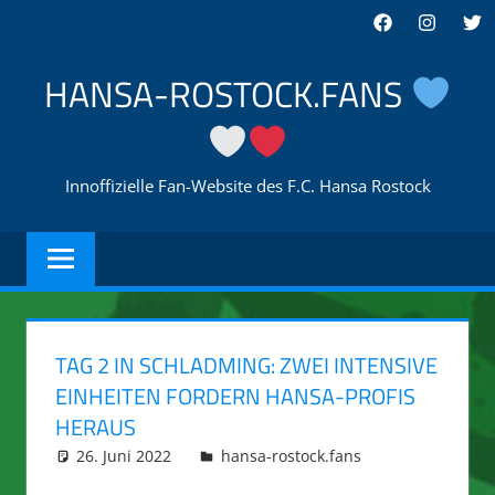
Zum
Facebook
Instagra
Twi
Inhalt
springen
HANSA-ROSTOCK.FANS
Innoffizielle Fan-Website des F.C. Hansa Rostock
TAG 2 IN SCHLADMING: ZWEI INTENSIVE
EINHEITEN FORDERN HANSA-PROFIS
HERAUS
26. Juni 2022
integromat
hansa-rostock.fans