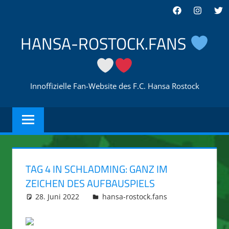
Zum
Facebook
Instagra
Twi
Inhalt
springen
HANSA-ROSTOCK.FANS
Innoffizielle Fan-Website des F.C. Hansa Rostock
TAG 4 IN SCHLADMING: GANZ IM
ZEICHEN DES AUFBAUSPIELS
28. Juni 2022
integromat
hansa-rostock.fans