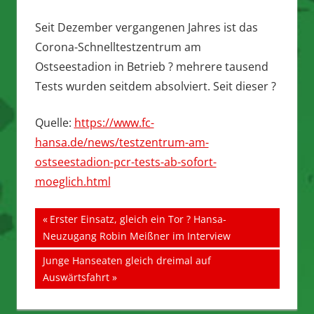
Seit Dezember vergangenen Jahres ist das
Corona-Schnelltestzentrum am
Ostseestadion in Betrieb ? mehrere tausend
Tests wurden seitdem absolviert. Seit dieser ?
Quelle:
https://www.fc-
hansa.de/news/testzentrum-am-
ostseestadion-pcr-tests-ab-sofort-
moeglich.html
Beitragsnavigation
Vorheriger
Erster Einsatz, gleich ein Tor ? Hansa-
Beitrag:
Neuzugang Robin Meißner im Interview
Nächster
Junge Hanseaten gleich dreimal auf
Beitrag:
Auswärtsfahrt