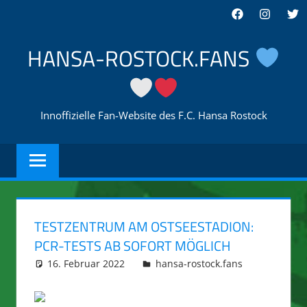
Zum
Facebook
Instagra
Twi
Inhalt
springen
HANSA-ROSTOCK.FANS
Innoffizielle Fan-Website des F.C. Hansa Rostock
TESTZENTRUM AM OSTSEESTADION:
PCR-TESTS AB SOFORT MÖGLICH
16. Februar 2022
integromat
hansa-rostock.fans