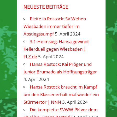
NEUESTE BEITRÄGE
Pleite in Rostock: SV Wehen
Wiesbaden immer tiefer im
Abstiegssumpf
5. April 2024
3:1-Heimsieg: Hansa gewinnt
Kellerduell gegen Wiesbaden |
FLZ.de
5. April 2024
Hansa Rostock: Kai Pröger und
Junior Brumado als Hoffnungsträger
4. April 2024
Hansa Rostock braucht im Kampf
um den Klassenerhalt mal wieder ein
Stürmertor | NNN
3. April 2024
Die komplette SVWW-PK vor dem