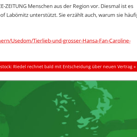
TSEE-ZEITUNG Menschen aus der Region vor. Diesmal ist es
of Labömitz unterstützt. Sie erzählt auch, warum sie häufi
ern/Usedom/Tierlieb-und-grosser-Hansa-Fan-Caroline-
stock: Riedel rechnet bald mit Entscheidung über neuen Vertrag