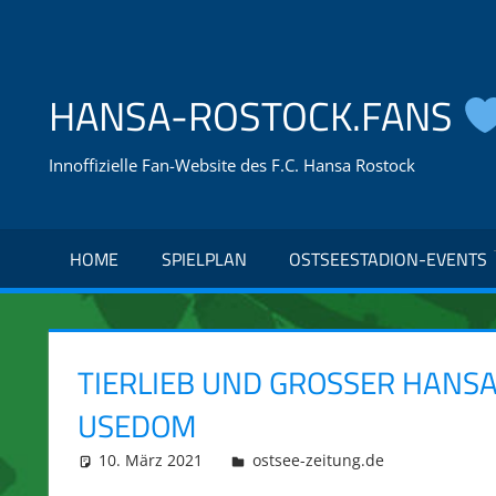
Zum
Inhalt
springen
HANSA-ROSTOCK.FANS
Innoffizielle Fan-Website des F.C. Hansa Rostock
HOME
SPIELPLAN
OSTSEESTADION-EVENTS
TIERLIEB UND GROSSER HANSA-
SEDOM
10. März 2021
integromat
ostsee-zeitung.de