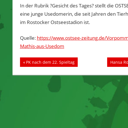
In der Rubrik ?Gesicht des Tages? stellt die OS
eine junge Usedomerin, die seit Jahren den Tierh
im Rostocker Ostseestadion ist.
Quelle:
https://www.ostsee-zeitung.de/Vorpomm
Mathis-aus-Usedom
Beitragsnavigation
Vorheriger
Nächster
PK nach dem 22. Spieltag
Hansa Ro
Beitrag:
Beitrag: