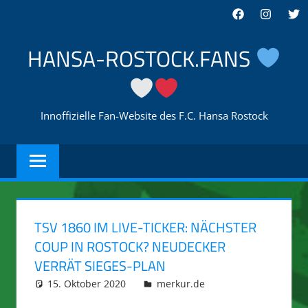
Zum
Facebook
Instagra
Twi
Inhalt
springen
HANSA-ROSTOCK.FANS
Innoffizielle Fan-Website des F.C. Hansa Rostock
TSV 1860 IM LIVE-TICKER: NÄCHSTER
COUP IN ROSTOCK? NEUDECKER
VERRÄT SIEGES-PLAN
15. Oktober 2020
integromat
merkur.de