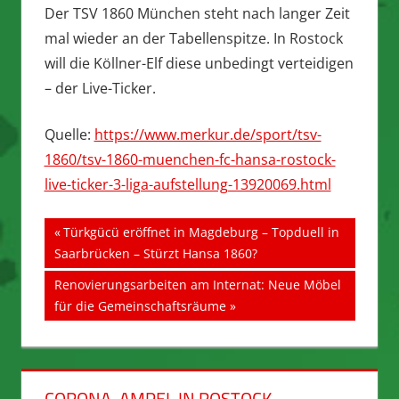
Der TSV 1860 München steht nach langer Zeit
mal wieder an der Tabellenspitze. In Rostock
will die Köllner-Elf diese unbedingt verteidigen
– der Live-Ticker.
Quelle:
https://www.merkur.de/sport/tsv-
1860/tsv-1860-muenchen-fc-hansa-rostock-
live-ticker-3-liga-aufstellung-13920069.html
Beitragsnavigation
Vorheriger
Türkgücü eröffnet in Magdeburg – Topduell in
Beitrag:
Saarbrücken – Stürzt Hansa 1860?
Nächster
Renovierungsarbeiten am Internat: Neue Möbel
Beitrag:
für die Gemeinschaftsräume
CORONA-AMPEL IN ROSTOCK