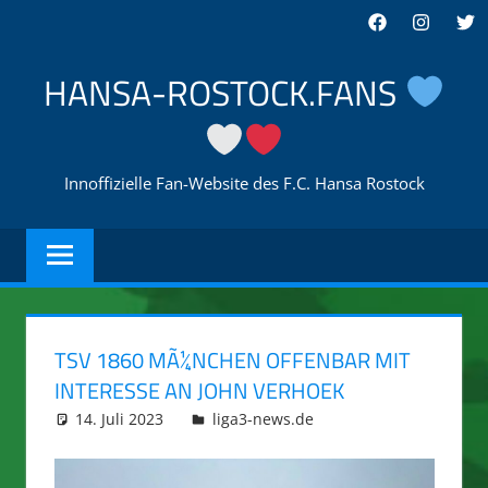
Zum
Facebook
Instagra
Twi
Inhalt
springen
HANSA-ROSTOCK.FANS
Innoffizielle Fan-Website des F.C. Hansa Rostock
TSV 1860 MÃ¼NCHEN OFFENBAR MIT
INTERESSE AN JOHN VERHOEK
14. Juli 2023
integromat
liga3-news.de