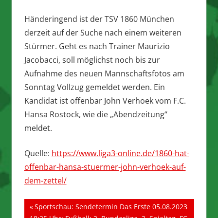
Händeringend ist der TSV 1860 München
derzeit auf der Suche nach einem weiteren
Stürmer. Geht es nach Trainer Maurizio
Jacobacci, soll möglichst noch bis zur
Aufnahme des neuen Mannschaftsfotos am
Sonntag Vollzug gemeldet werden. Ein
Kandidat ist offenbar John Verhoek vom F.C.
Hansa Rostock, wie die „Abendzeitung“
meldet.
Quelle:
https://www.liga3-online.de/1860-hat-
offenbar-hansa-stuermer-john-verhoek-auf-
dem-zettel/
Beitragsnavigation
Vorheriger
Sportschau: Sendetermin Das Erste 05.08.2023
Beitrag: