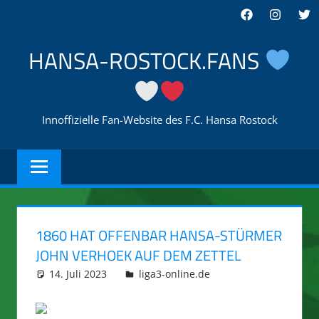
Zum
Facebook
Instagra
Twi
Inhalt
springen
HANSA-ROSTOCK.FANS
Innoffizielle Fan-Website des F.C. Hansa Rostock
1860 HAT OFFENBAR HANSA-STÜRMER
JOHN VERHOEK AUF DEM ZETTEL
14. Juli 2023
integromat
liga3-online.de