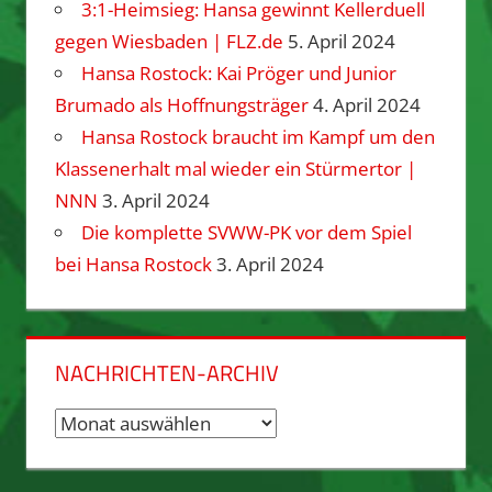
3:1-Heimsieg: Hansa gewinnt Kellerduell
gegen Wiesbaden | FLZ.de
5. April 2024
Hansa Rostock: Kai Pröger und Junior
Brumado als Hoffnungsträger
4. April 2024
Hansa Rostock braucht im Kampf um den
Klassenerhalt mal wieder ein Stürmertor |
NNN
3. April 2024
Die komplette SVWW-PK vor dem Spiel
bei Hansa Rostock
3. April 2024
NACHRICHTEN-ARCHIV
Nachrichten-
Archiv