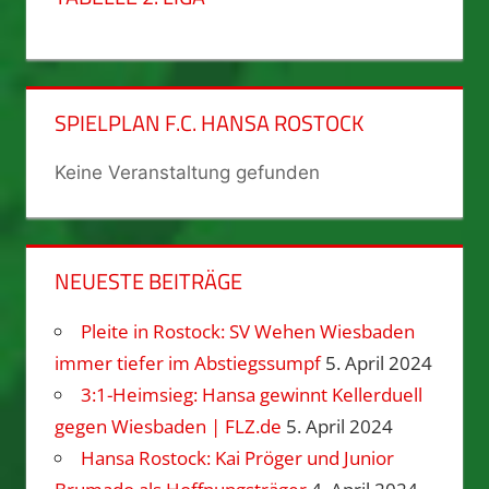
SPIELPLAN F.C. HANSA ROSTOCK
Keine Veranstaltung gefunden
NEUESTE BEITRÄGE
Pleite in Rostock: SV Wehen Wiesbaden
immer tiefer im Abstiegssumpf
5. April 2024
3:1-Heimsieg: Hansa gewinnt Kellerduell
gegen Wiesbaden | FLZ.de
5. April 2024
Hansa Rostock: Kai Pröger und Junior