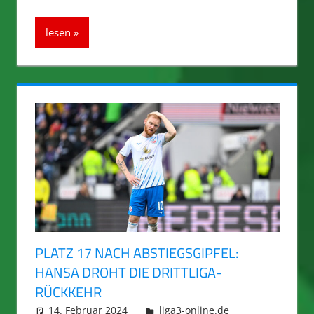
lesen
PLATZ 17 NACH ABSTIEGSGIPFEL:
HANSA DROHT DIE DRITTLIGA-
RÜCKKEHR
14. Februar 2024
integromat
liga3-online.de