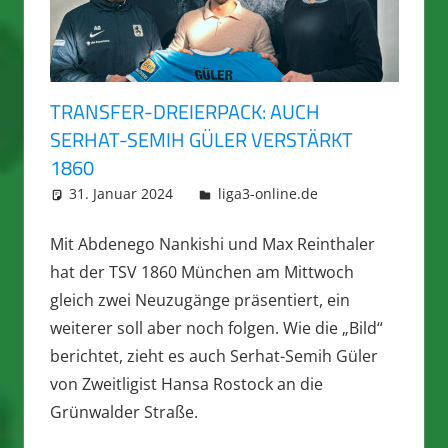
TRANSFER-DREIERPACK: AUCH
SERHAT-SEMIH GÜLER VERSTÄRKT
1860
31. Januar 2024
integromat
liga3-online.de
Mit Abdenego Nankishi und Max Reinthaler
hat der TSV 1860 München am Mittwoch
gleich zwei Neuzugänge präsentiert, ein
weiterer soll aber noch folgen. Wie die „Bild“
berichtet, zieht es auch Serhat-Semih Güler
von Zweitligist Hansa Rostock an die
Grünwalder Straße.