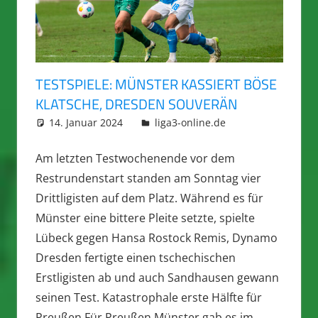
TESTSPIELE: MÜNSTER KASSIERT BÖSE
KLATSCHE, DRESDEN SOUVERÄN
14. Januar 2024
integromat
liga3-online.de
Am letzten Testwochenende vor dem
Restrundenstart standen am Sonntag vier
Drittligisten auf dem Platz. Während es für
Münster eine bittere Pleite setzte, spielte
Lübeck gegen Hansa Rostock Remis, Dynamo
Dresden fertigte einen tschechischen
Erstligisten ab und auch Sandhausen gewann
seinen Test. Katastrophale erste Hälfte für
Preußen Für Preußen Münster gab es im