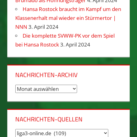
Brumado als Hoffnungsträger
4. April 2024
Hansa Rostock braucht im Kampf um den
Klassenerhalt mal wieder ein Stürmertor |
NNN
3. April 2024
Die komplette SVWW-PK vor dem Spiel
bei Hansa Rostock
3. April 2024
NACHRICHTEN-ARCHIV
Nachrichten-
Archiv
NACHRICHTEN-QUELLEN
Nachrichten-