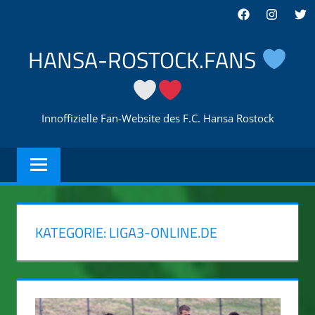
Zum
Facebook
Instagra
Twi
Inhalt
springen
HANSA-ROSTOCK.FANS
Innoffizielle Fan-Website des F.C. Hansa Rostock
KATEGORIE:
LIGA3-ONLINE.DE