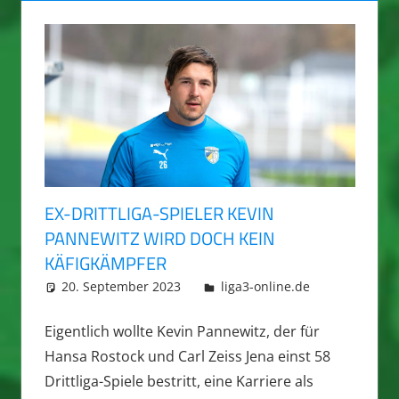
EX-DRITTLIGA-SPIELER KEVIN
PANNEWITZ WIRD DOCH KEIN
KÄFIGKÄMPFER
20. September 2023
integromat
liga3-online.de
Eigentlich wollte Kevin Pannewitz, der für
Hansa Rostock und Carl Zeiss Jena einst 58
Drittliga-Spiele bestritt, eine Karriere als