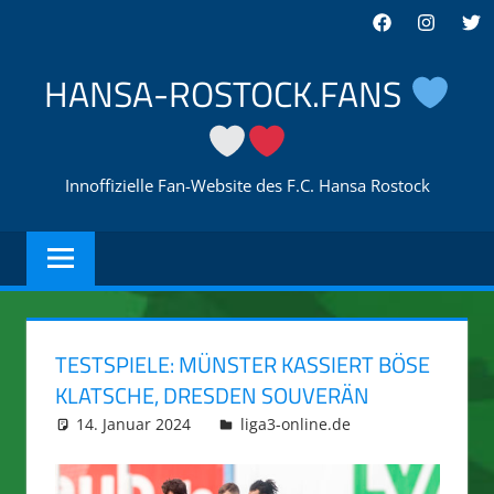
Zum
Facebook
Instagra
Twi
Inhalt
springen
HANSA-ROSTOCK.FANS
Innoffizielle Fan-Website des F.C. Hansa Rostock
TESTSPIELE: MÜNSTER KASSIERT BÖSE
KLATSCHE, DRESDEN SOUVERÄN
14. Januar 2024
integromat
liga3-online.de