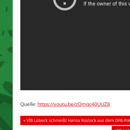
Quelle:
https://youtu.be/zOmqc40UUZ8
Beitragsnavigation
Vorheriger
VfB Lübeck schmeißt Hansa Rostock aus dem DFB-Po
Beitrag: