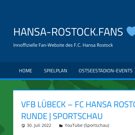
Zum
Inhalt
springen
HANSA-ROSTOCK.FANS
Innoffizielle Fan-Website des F.C. Hansa Rostock
HOME
SPIELPLAN
OSTSEESTADION-EVENTS
VFB LÜBECK – FC HANSA ROST
RUNDE | SPORTSCHAU
30. Juli 2022
integromat
YouTube (Sportschau)