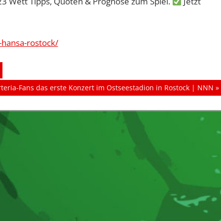
23 Wett Tipps, Quoten & Prognose zum Spiel.
Jetzt
-hansa-rostock/
rteria-Fans das erste Konzert im Ostseestadion in Rostock | NNN