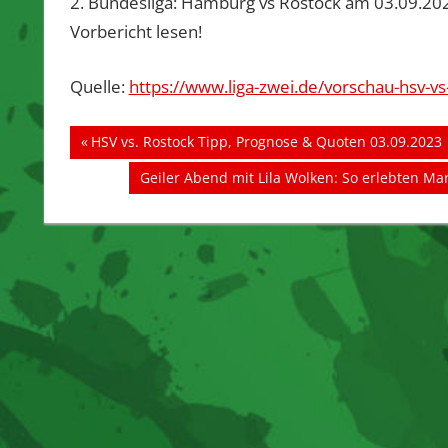
2. Bundesliga: Hamburg vs Rostock am 03.09.20
Vorbericht lesen!
Quelle:
https://www.liga-zwei.de/vorschau-hsv-vs
Beitragsnavigation
Vorheriger
HSV vs. Rostock Tipp, Prognose & Quoten 03.09.2023
Beitrag:
Nächster
Geiler Abend mit Lila Wolken: So erlebten Ma
Beitrag: