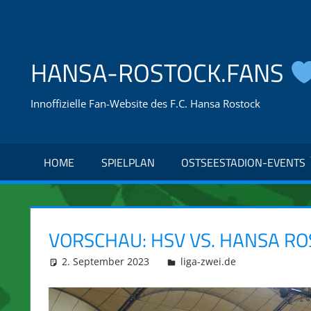
Zum
Inhalt
springen
HANSA-ROSTOCK.FANS
Innoffizielle Fan-Website des F.C. Hansa Rostock
HOME
SPIELPLAN
OSTSEESTADION-EVENTS
VORSCHAU: HSV VS. HANSA R
2. September 2023
integromat
liga-zwei.de