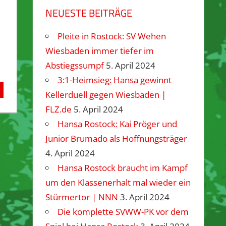
NEUESTE BEITRÄGE
Pleite in Rostock: SV Wehen
Wiesbaden immer tiefer im
Abstiegssumpf
5. April 2024
3:1-Heimsieg: Hansa gewinnt
Kellerduell gegen Wiesbaden |
FLZ.de
5. April 2024
Hansa Rostock: Kai Pröger und
Junior Brumado als Hoffnungsträger
4. April 2024
Hansa Rostock braucht im Kampf
um den Klassenerhalt mal wieder ein
Stürmertor | NNN
3. April 2024
Die komplette SVWW-PK vor dem