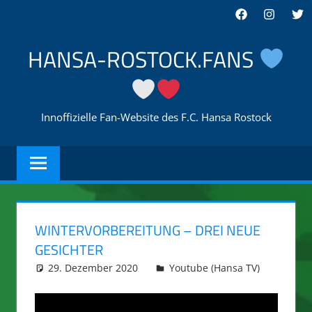
Zum
Facebook
Instagra
Twi
Inhalt
springen
HANSA-ROSTOCK.FANS
Innoffizielle Fan-Website des F.C. Hansa Rostock
WINTERVORBEREITUNG – DREI NEUE
GESICHTER
29. Dezember 2020
integromat
Youtube (Hansa TV)