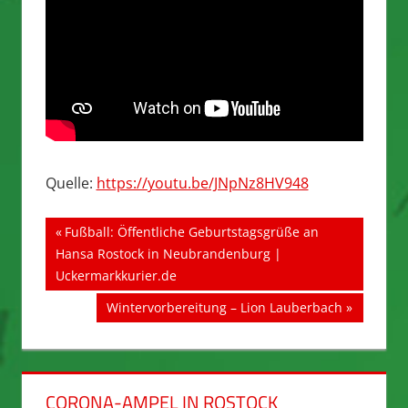
Quelle:
https://youtu.be/JNpNz8HV948
Beitragsnavigation
Vorheriger
Fußball: Öffentliche Geburtstagsgrüße an
Beitrag:
Hansa Rostock in Neubrandenburg |
Uckermarkkurier.de
Nächster
Wintervorbereitung – Lion Lauberbach
Beitrag:
CORONA-AMPEL IN ROSTOCK