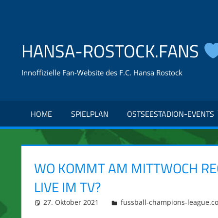
Zum
Inhalt
springen
HANSA-ROSTOCK.FANS
Innoffizielle Fan-Website des F.C. Hansa Rostock
HOME
SPIELPLAN
OSTSEESTADION-EVENTS
WO KOMMT AM MITTWOCH RE
LIVE IM TV?
27. Oktober 2021
integromat
fussball-champions-league.c