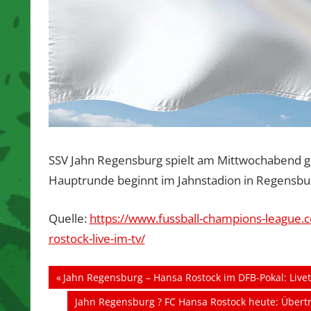
SSV Jahn Regensburg spielt am Mittwochabend ge
Hauptrunde beginnt im Jahnstadion in Regensbu
Quelle:
https://www.fussball-champions-leagu
rostock-live-im-tv/
Beitragsnavigation
Vorheriger
Jahn Regensburg – Hansa Rostock im DFB-Pokal: Live
Beitrag:
Nächster
Jahn Regensburg ? FC Hansa Rostock heute: Übertr