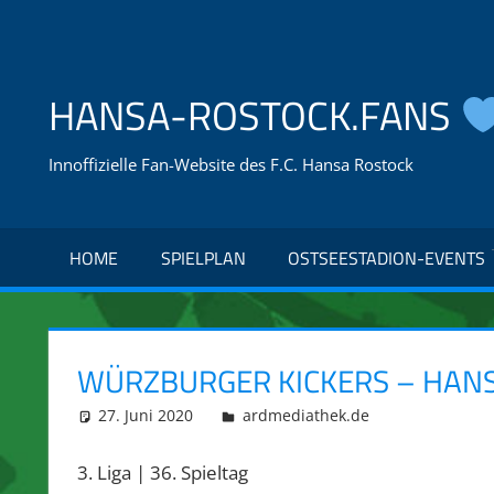
Zum
Inhalt
springen
HANSA-ROSTOCK.FANS
Innoffizielle Fan-Website des F.C. Hansa Rostock
HOME
SPIELPLAN
OSTSEESTADION-EVENTS
WÜRZBURGER KICKERS – HANS
27. Juni 2020
integromat
ardmediathek.de
3. Liga | 36. Spieltag