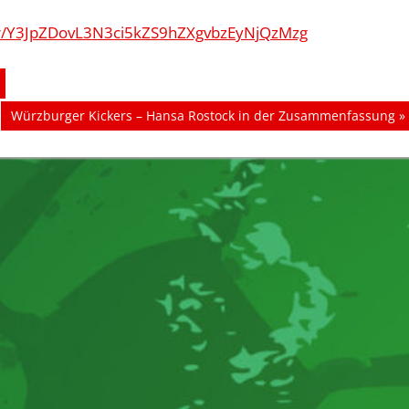
er/Y3JpZDovL3N3ci5kZS9hZXgvbzEyNjQzMzg
Nächster
Würzburger Kickers – Hansa Rostock in der Zusammenfassung
Beitrag: