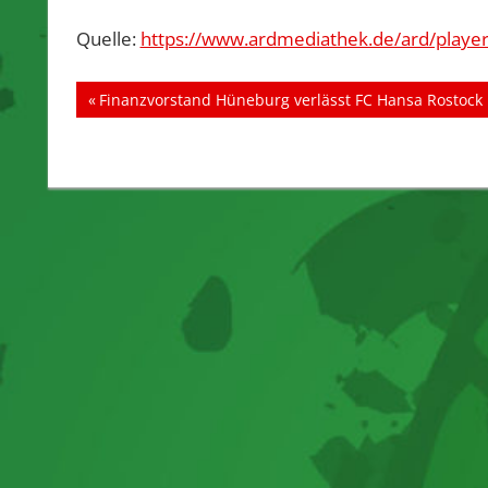
Quelle:
https://www.ardmediathek.de/ard/play
Beitragsnavigation
Vorheriger
Finanzvorstand Hüneburg verlässt FC Hansa Rostock
Beitrag: