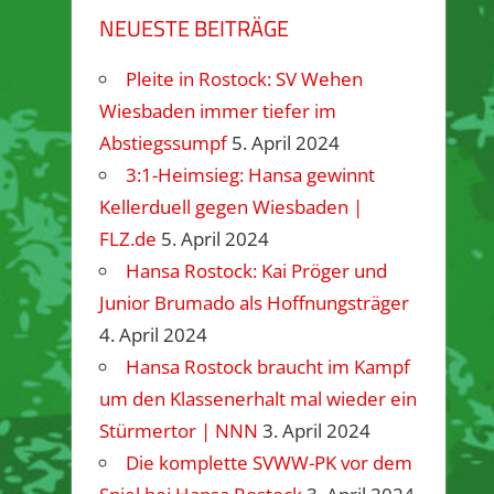
NEUESTE BEITRÄGE
Pleite in Rostock: SV Wehen
Wiesbaden immer tiefer im
Abstiegssumpf
5. April 2024
3:1-Heimsieg: Hansa gewinnt
Kellerduell gegen Wiesbaden |
FLZ.de
5. April 2024
Hansa Rostock: Kai Pröger und
Junior Brumado als Hoffnungsträger
4. April 2024
Hansa Rostock braucht im Kampf
um den Klassenerhalt mal wieder ein
Stürmertor | NNN
3. April 2024
Die komplette SVWW-PK vor dem