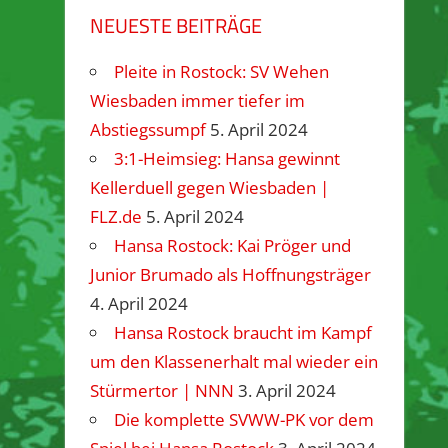
NEUESTE BEITRÄGE
Pleite in Rostock: SV Wehen
Wiesbaden immer tiefer im
Abstiegssumpf
5. April 2024
3:1-Heimsieg: Hansa gewinnt
Kellerduell gegen Wiesbaden |
FLZ.de
5. April 2024
Hansa Rostock: Kai Pröger und
Junior Brumado als Hoffnungsträger
4. April 2024
Hansa Rostock braucht im Kampf
um den Klassenerhalt mal wieder ein
Stürmertor | NNN
3. April 2024
Die komplette SVWW-PK vor dem