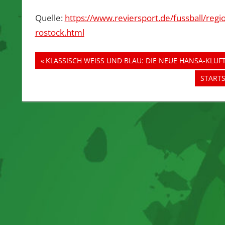
Quelle:
https://www.reviersport.de/fussball/reg
rostock.html
Beitragsnavigation
Vorheriger
KLASSISCH WEISS UND BLAU: DIE NEUE HANSA-KLUFT 
Beitrag:
Nächst
STARTS
Beitrag