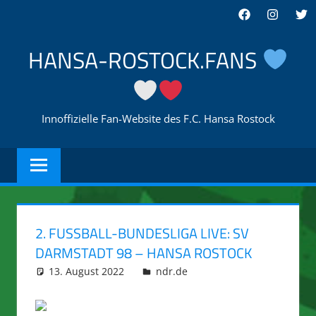
Zum
Facebook
Instagra
Twi
Inhalt
springen
HANSA-ROSTOCK.FANS
Innoffizielle Fan-Website des F.C. Hansa Rostock
2. FUSSBALL-BUNDESLIGA LIVE: SV D
ARMSTADT 98 – HANSA ROSTOCK
13. August 2022
integromat
ndr.de