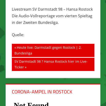
Livestream SV Darmstadt 98 – Hansa Rostock
Die Audio-Vollreportage vom vierten Spieltag
in der Zweiten Bundesliga.
Quelle:
Beitragsnavigation
Vorheriger
Heute live: Darmstadt gegen Rostock | 2.
Beitrag:
Bundesliga
Nächster
SV Darmstadt 98 ? Hansa Rostock hier im Live-
Beitrag:
Ticker
CORONA-AMPEL IN ROSTOCK