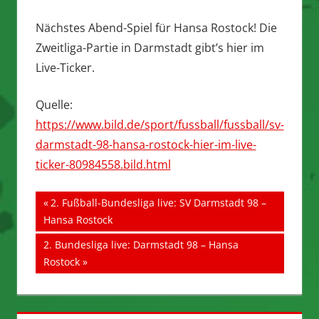
Nächstes Abend-Spiel für Hansa Rostock! Die
Zweitliga-Partie in Darmstadt gibt’s hier im
Live-Ticker.
Quelle:
https://www.bild.de/sport/fussball/fussball/sv-
darmstadt-98-hansa-rostock-hier-im-live-
ticker-80984558.bild.html
Beitragsnavigation
Vorheriger
2. Fußball-Bundesliga live: SV Darmstadt 98 –
Beitrag:
Hansa Rostock
Nächster
2. Bundesliga live: Darmstadt 98 – Hansa
Beitrag:
Rostock