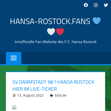
Zum
Facebook
Instagra
Twi
Inhalt
springen
HANSA-ROSTOCK.FANS
Innoffizielle Fan-Website des F.C. Hansa Rostock
SV DARMSTADT 98 ? HANSA ROSTOCK
HIER IM LIVE-TICKER
13. August 2022
integromat
bild.de