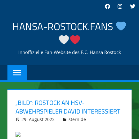
Zum
Facebook
Instagra
Twi
Inhalt
springen
HANSA-ROSTOCK.FANS
Innoffizielle Fan-Website des F.C. Hansa Rostock
„BILD“: ROSTOCK AN HSV-
ABWEHRSPIELER DAVID INTERESSIERT
29. August 2023
integromat
stern.de