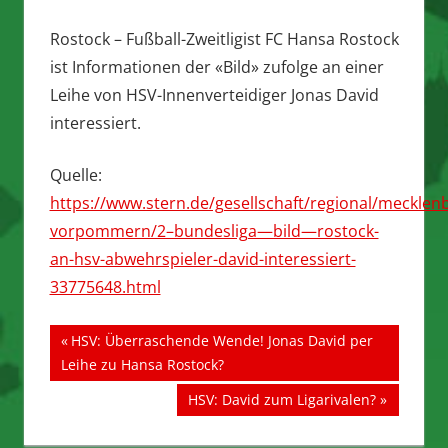
Rostock – Fußball-Zweitligist FC Hansa Rostock
ist Informationen der «Bild» zufolge an einer
Leihe von HSV-Innenverteidiger Jonas David
interessiert.
Quelle:
https://www.stern.de/gesellschaft/regional/mecklen
vorpommern/2–bundesliga—bild—rostock-
an-hsv-abwehrspieler-david-interessiert-
33775648.html
Beitragsnavigation
Vorheriger
HSV: Überraschende Wende! Jonas David per
Beitrag:
Leihe zu Hansa Rostock?
Nächster
HSV: David zum Ligarivalen?
Beitrag: