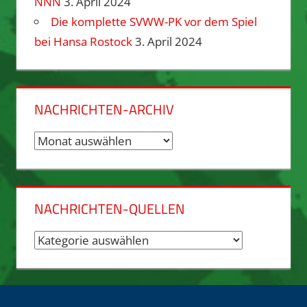
NNN
3. April 2024
Die komplette SVWW-PK vor dem Spiel
bei Hansa Rostock
3. April 2024
NACHRICHTEN-ARCHIV
Nachrichten-
Archiv
NACHRICHTEN-QUELLEN
Nachrichten-
Quellen