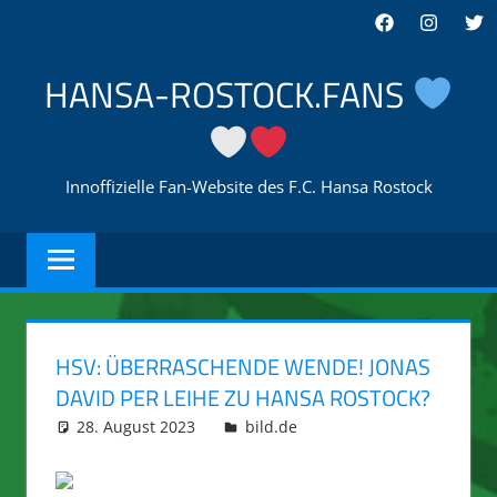
Zum
Facebook
Instagra
Twi
Inhalt
springen
HANSA-ROSTOCK.FANS
Innoffizielle Fan-Website des F.C. Hansa Rostock
HSV: ÜBERRASCHENDE WENDE! JONAS
DAVID PER LEIHE ZU HANSA ROSTOCK?
28. August 2023
integromat
bild.de