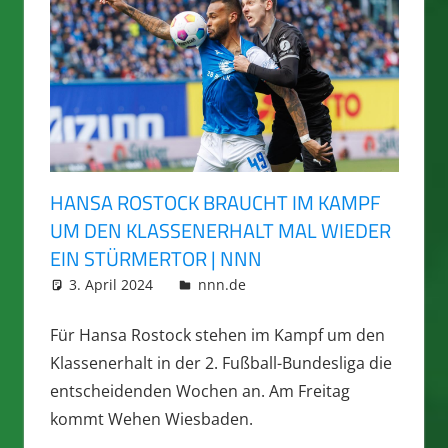
HANSA ROSTOCK BRAUCHT IM KAMPF
UM DEN KLASSENERHALT MAL WIEDER
EIN STÜRMERTOR | NNN
3. April 2024
integromat
nnn.de
Für Hansa Rostock stehen im Kampf um den
Klassenerhalt in der 2. Fußball-Bundesliga die
entscheidenden Wochen an. Am Freitag
kommt Wehen Wiesbaden.