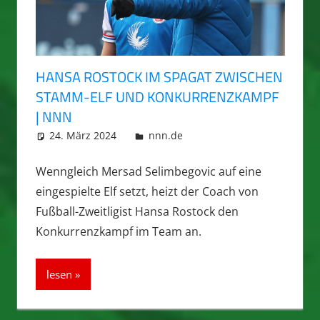
HANSA ROSTOCK IM SPAGAT ZWISCHEN
STAMM-ELF UND KONKURRENZKAMPF
| NNN
24. März 2024
integromat
nnn.de
Wenngleich Mersad Selimbegovic auf eine
eingespielte Elf setzt, heizt der Coach von
Fußball-Zweitligist Hansa Rostock den
Konkurrenzkampf im Team an.
lesen