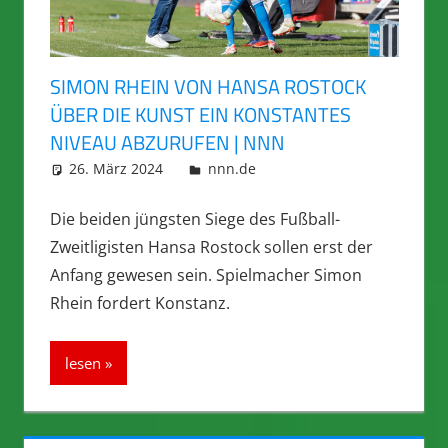
SIMON RHEIN VON HANSA ROSTOCK
ÜBER DIE KUNST EIN KONSTANTES
NIVEAU ABZURUFEN | NNN
26. März 2024
integromat
nnn.de
Die beiden jüngsten Siege des Fußball-
Zweitligisten Hansa Rostock sollen erst der
Anfang gewesen sein. Spielmacher Simon
Rhein fordert Konstanz.
lesen