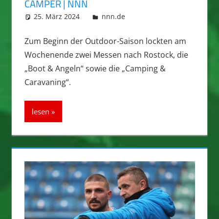
CAMPER | NNN
25. März 2024
integromat
nnn.de
Zum Beginn der Outdoor-Saison lockten am
Wochenende zwei Messen nach Rostock, die
„Boot & Angeln“ sowie die „Camping &
Caravaning“.
lesen