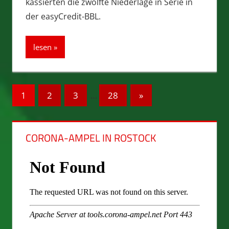
kassierten die zwölfte Niederlage in Serie in
der easyCredit-BBL.
lesen
Seitennummerierung
Nächste
1
2
3
…
28
»
Beiträge
der
Beiträge
CORONA-AMPEL IN ROSTOCK