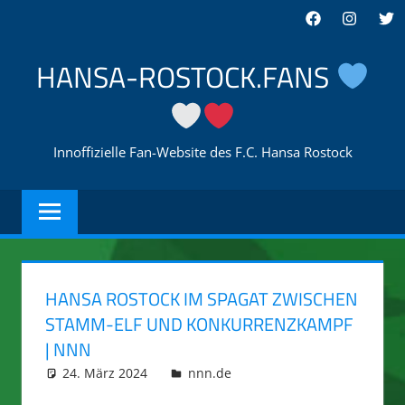
Zum
Facebook
Instagra
Twi
Inhalt
springen
HANSA-ROSTOCK.FANS
Innoffizielle Fan-Website des F.C. Hansa Rostock
HANSA ROSTOCK IM SPAGAT ZWISCHEN
STAMM-ELF UND KONKURRENZKAMPF
| NNN
24. März 2024
integromat
nnn.de