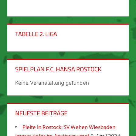
TABELLE 2. LIGA
SPIELPLAN F.C. HANSA ROSTOCK
Keine Veranstaltung gefunden
NEUESTE BEITRÄGE
Pleite in Rostock: SV Wehen Wiesbaden
immer tiefer im Abstiegssumpf
5. April 2024