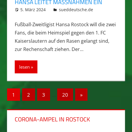
HANSA LEITET MASSNAHMEN EIN
5. März 2024
integromat
sueddeutsche.de
Fußball-Zweitligist Hansa Rostock will die zwei
Fans, die beim Heimspiel gegen den 1. FC
Kaiserslautern auf den Rasen gelangt sind,
zur Rechenschaft ziehen. Der…
lesen
Seitennummerierung
Nächste
1
2
3
…
20
»
Beiträge
der
Beiträge
CORONA-AMPEL IN ROSTOCK