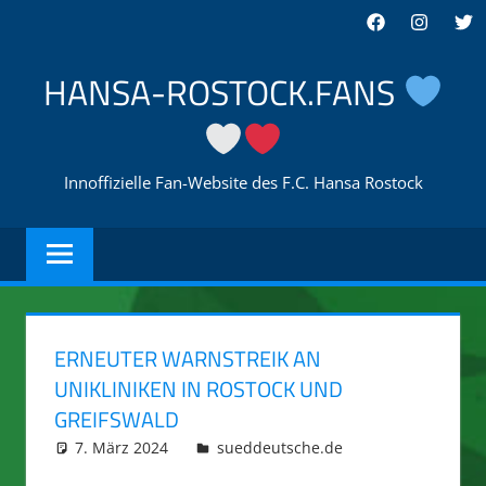
Zum
Facebook
Instagra
Twi
Inhalt
springen
HANSA-ROSTOCK.FANS
Innoffizielle Fan-Website des F.C. Hansa Rostock
ERNEUTER WARNSTREIK AN
UNIKLINIKEN IN ROSTOCK UND
GREIFSWALD
7. März 2024
integromat
sueddeutsche.de