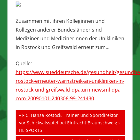
Zusammen mit ihren Kolleginnen und
Kollegen anderer Bundesländer sind
Mediziner und Medizinerinnen der Unikliniken
in Rostock und Greifswald erneut zum…
Quelle:
https://www.sueddeutsche.de/gesundheit/gesundhei
rostock-erneuter-warnstreik-an-unikliniken-in-
rostock-und-greifswald-dpa.urn-newsml-dpa-
com-20090101-240306-99-241430
Beitragsnavigation
Vorheriger
F.C. Hansa Rostock, Trainer und Sportdirektor
Beitrag:
vor Schicksalsspiel bei Eintracht Braunschweig ›
HL-SPORTS