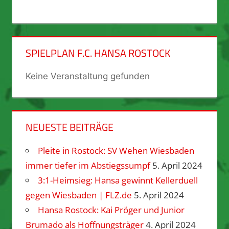
SPIELPLAN F.C. HANSA ROSTOCK
Keine Veranstaltung gefunden
NEUESTE BEITRÄGE
Pleite in Rostock: SV Wehen Wiesbaden
immer tiefer im Abstiegssumpf
5. April 2024
3:1-Heimsieg: Hansa gewinnt Kellerduell
gegen Wiesbaden | FLZ.de
5. April 2024
Hansa Rostock: Kai Pröger und Junior
Brumado als Hoffnungsträger
4. April 2024