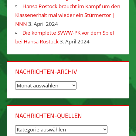
Hansa Rostock braucht im Kampf um den
Klassenerhalt mal wieder ein Stürmertor |
NNN
3. April 2024
Die komplette SVWW-PK vor dem Spiel
bei Hansa Rostock
3. April 2024
NACHRICHTEN-ARCHIV
Nachrichten-
Archiv
NACHRICHTEN-QUELLEN
Nachrichten-