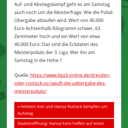
Auf- und Abstiegskampf geht es am Samstag
auch noch um die Meisterfrage. Wie die Pokal-
Übergabe ablaufen wird. Wert von 40.000
Euro Achteinhalb Kilogramm schwer, 63
Zentimeter hoch und ein Wert von etwa
40.000 Euro: Das sind die Eckdaten des
Meisterpokals der 3. Liga. Wer ihn am
Samstag in die Höhe ?
Quelle:
https://www.liga3-online.de/dresden-
oder-rostock-so-laeuft-die-uebergabe-des-
meisterpokals/
Beitragsnavigation
Vorheriger
Holstein Kiel und Hansa Rostock kämpfen um
Beitrag:
Aufstieg
Nächster
Stadionöffnung: Hansa-Fans hoffen auf einen