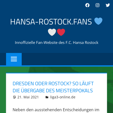
Zum
Facebook
Instagra
Twi
Inhalt
springen
HANSA-ROSTOCK.FANS
Innoffizielle Fan-Website des F.C. Hansa Rostock
DRESDEN ODER ROSTOCK? SO LÄUFT
DIE ÜBERGABE DES MEISTERPOKALS
21. Mai 2021
integromat
liga3-online.de
Neben den ausstehenden Entscheidungen im