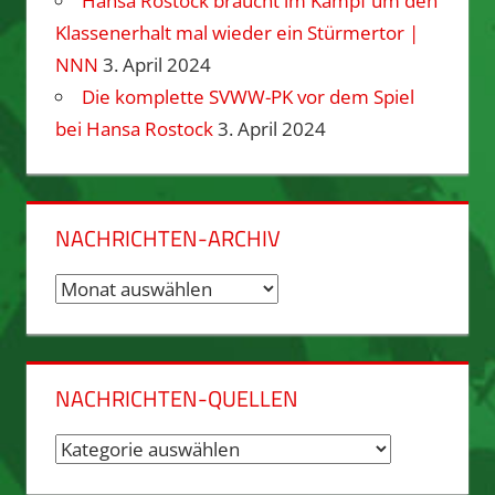
Hansa Rostock braucht im Kampf um den
Klassenerhalt mal wieder ein Stürmertor |
NNN
3. April 2024
Die komplette SVWW-PK vor dem Spiel
bei Hansa Rostock
3. April 2024
NACHRICHTEN-ARCHIV
Nachrichten-
Archiv
NACHRICHTEN-QUELLEN
Nachrichten-
Quellen