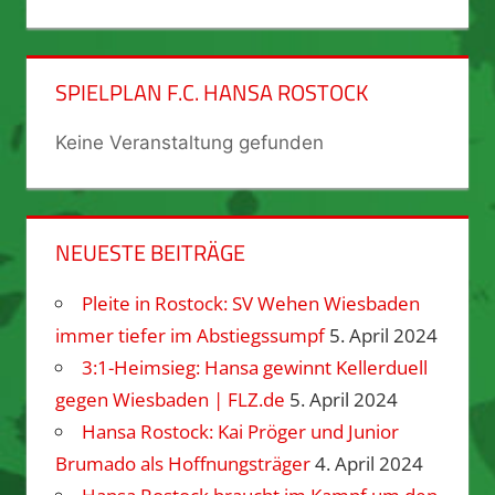
SPIELPLAN F.C. HANSA ROSTOCK
Keine Veranstaltung gefunden
NEUESTE BEITRÄGE
Pleite in Rostock: SV Wehen Wiesbaden
immer tiefer im Abstiegssumpf
5. April 2024
3:1-Heimsieg: Hansa gewinnt Kellerduell
gegen Wiesbaden | FLZ.de
5. April 2024
Hansa Rostock: Kai Pröger und Junior
Brumado als Hoffnungsträger
4. April 2024