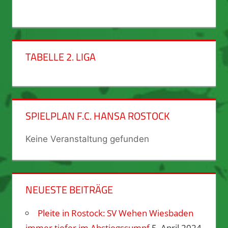
TABELLE 2. LIGA
SPIELPLAN F.C. HANSA ROSTOCK
Keine Veranstaltung gefunden
NEUESTE BEITRÄGE
Pleite in Rostock: SV Wehen Wiesbaden
immer tiefer im Abstiegssumpf
5. April 2024