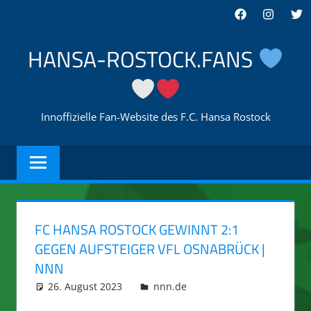
Zum
Facebook
Instagra
Twi
Inhalt
springen
HANSA-ROSTOCK.FANS
Innoffizielle Fan-Website des F.C. Hansa Rostock
FC HANSA ROSTOCK GEWINNT 2:1
GEGEN AUFSTEIGER VFL OSNABRÜCK |
NNN
26. August 2023
integromat
nnn.de