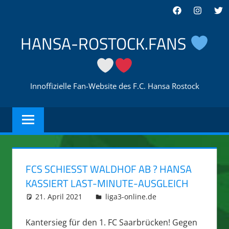
Zum
Facebook
Instagra
Twi
Inhalt
springen
HANSA-ROSTOCK.FANS
Innoffizielle Fan-Website des F.C. Hansa Rostock
FCS SCHIESST WALDHOF AB ? HANSA K
ASSIERT LAST-MINUTE-AUSGLEICH
21. April 2021
integromat
liga3-online.de
Kantersieg für den 1. FC Saarbrücken! Gegen