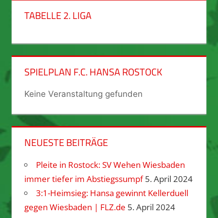
TABELLE 2. LIGA
SPIELPLAN F.C. HANSA ROSTOCK
Keine Veranstaltung gefunden
NEUESTE BEITRÄGE
Pleite in Rostock: SV Wehen Wiesbaden
immer tiefer im Abstiegssumpf
5. April 2024
3:1-Heimsieg: Hansa gewinnt Kellerduell
gegen Wiesbaden | FLZ.de
5. April 2024