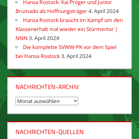
Hansa Rostock: Kai Pröger und Junior
Brumado als Hoffnungsträger
4. April 2024
Hansa Rostock braucht im Kampf um den
Klassenerhalt mal wieder ein Stürmertor |
NNN
3. April 2024
Die komplette SVWW-PK vor dem Spiel
bei Hansa Rostock
3. April 2024
NACHRICHTEN-ARCHIV
Nachrichten-
Archiv
NACHRICHTEN-QUELLEN