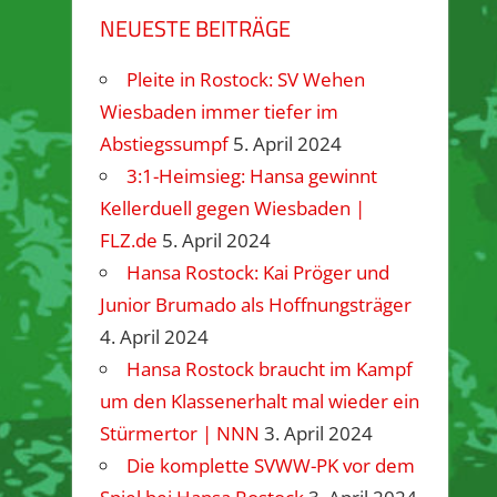
NEUESTE BEITRÄGE
Pleite in Rostock: SV Wehen
Wiesbaden immer tiefer im
Abstiegssumpf
5. April 2024
3:1-Heimsieg: Hansa gewinnt
Kellerduell gegen Wiesbaden |
FLZ.de
5. April 2024
Hansa Rostock: Kai Pröger und
Junior Brumado als Hoffnungsträger
4. April 2024
Hansa Rostock braucht im Kampf
um den Klassenerhalt mal wieder ein
Stürmertor | NNN
3. April 2024
Die komplette SVWW-PK vor dem