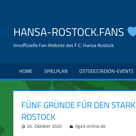
Zum
Inhalt
springen
HANSA-ROSTOCK.FANS
Innoffizielle Fan-Website des F.C. Hansa Rostock
HOME
SPIELPLAN
OSTSEESTADION-EVENTS
FÜNF GRÜNDE FÜR DEN STARK
ROSTOCK
26. Oktober 2020
integromat
liga3-online.de