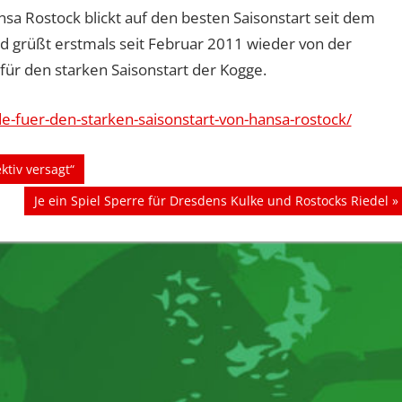
ansa Rostock blickt auf den besten Saisonstart seit dem
und grüßt erstmals seit Februar 2011 wieder von der
 für den starken Saisonstart der Kogge.
de-fuer-den-starken-saisonstart-von-hansa-rostock/
ktiv versagt“
Nächster
Je ein Spiel Sperre für Dresdens Kulke und Rostocks Riedel
Beitrag: