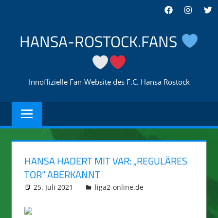
Zum
Facebook
Instagra
Twi
Inhalt
springen
HANSA-ROSTOCK.FANS
Innoffizielle Fan-Website des F.C. Hansa Rostock
HANSA HADERT MIT VAR: „REGULÄRES
TOR“ ABERKANNT
25. Juli 2021
integromat
liga2-online.de