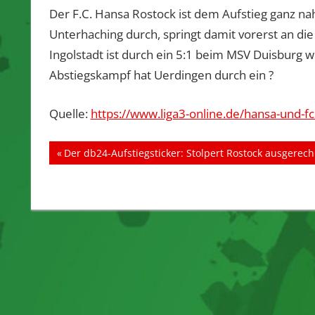
Der F.C. Hansa Rostock ist dem Aufstieg ganz nah
Unterhaching durch, springt damit vorerst an die
Ingolstadt ist durch ein 5:1 beim MSV Duisburg w
Abstiegskampf hat Uerdingen durch ein ?
Quelle:
https://www.liga3-online.de/hansa-und-fci
Beitragsnavigation
Vorheriger
Der db24-Aufstiegsticker: Stolpert Rostock ausgerec
Beitrag: