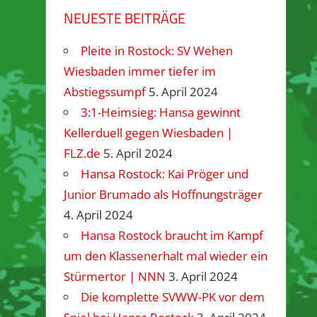
NEUESTE BEITRÄGE
Pleite in Rostock: SV Wehen
Wiesbaden immer tiefer im
Abstiegssumpf
5. April 2024
3:1-Heimsieg: Hansa gewinnt
Kellerduell gegen Wiesbaden |
FLZ.de
5. April 2024
Hansa Rostock: Kai Pröger und
Junior Brumado als Hoffnungsträger
4. April 2024
Hansa Rostock braucht im Kampf
um den Klassenerhalt mal wieder ein
Stürmertor | NNN
3. April 2024
Die komplette SVWW-PK vor dem