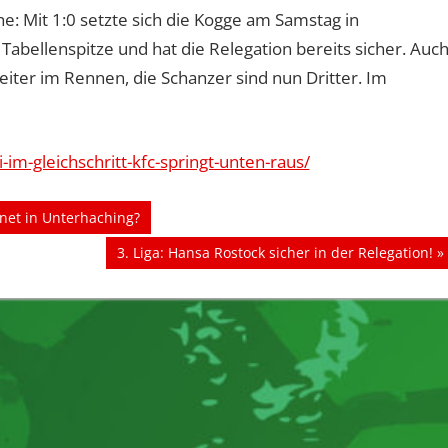
e: Mit 1:0 setzte sich die Kogge am Samstag in
 Tabellenspitze und hat die Relegation bereits sicher. Auc
eiter im Rennen, die Schanzer sind nun Dritter. Im
-im-gleichschritt-kfc-springt-unten-raus/
hnet in Unterhaching?
Nächster
3. Liga: Hansa Rostock sicher in der Relegation!
Beitrag: