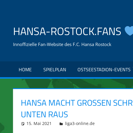
Zum
Inhalt
springen
HANSA-ROSTOCK.FANS
Innoffizielle Fan-Website des F.C. Hansa Rostock
HOME
SPIELPLAN
OSTSEESTADION-EVENTS
HANSA MACHT GROSSEN SCHRITT,
NTEN RAUS
15. Mai 2021
integromat
liga3-online.de