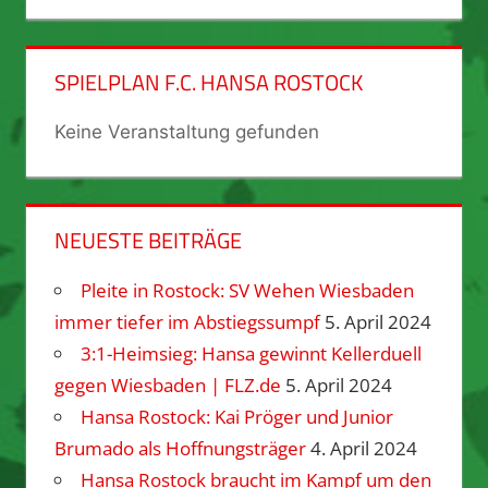
SPIELPLAN F.C. HANSA ROSTOCK
Keine Veranstaltung gefunden
NEUESTE BEITRÄGE
Pleite in Rostock: SV Wehen Wiesbaden
immer tiefer im Abstiegssumpf
5. April 2024
3:1-Heimsieg: Hansa gewinnt Kellerduell
gegen Wiesbaden | FLZ.de
5. April 2024
Hansa Rostock: Kai Pröger und Junior
Brumado als Hoffnungsträger
4. April 2024
Hansa Rostock braucht im Kampf um den