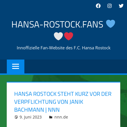
Zum
Facebook
Instagra
Twi
Inhalt
springen
HANSA-ROSTOCK.FANS
Innoffizielle Fan-Website des F.C. Hansa Rostock
HANSA ROSTOCK STEHT KURZ VOR DER
VERPFLICHTUNG VON JANIK
BACHMANN | NNN
9. Juni 2023
integromat
nnn.de