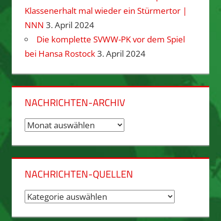
Klassenerhalt mal wieder ein Stürmertor |
NNN
3. April 2024
Die komplette SVWW-PK vor dem Spiel
bei Hansa Rostock
3. April 2024
NACHRICHTEN-ARCHIV
Nachrichten-
Archiv
NACHRICHTEN-QUELLEN
Nachrichten-
Quellen