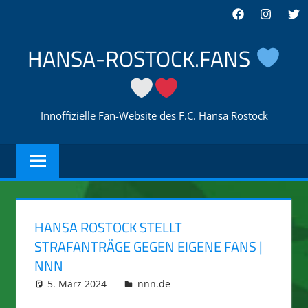
Zum
Facebook
Instagra
Twi
Inhalt
springen
HANSA-ROSTOCK.FANS
Innoffizielle Fan-Website des F.C. Hansa Rostock
HANSA ROSTOCK STELLT
STRAFANTRÄGE GEGEN EIGENE FANS |
NNN
5. März 2024
integromat
nnn.de