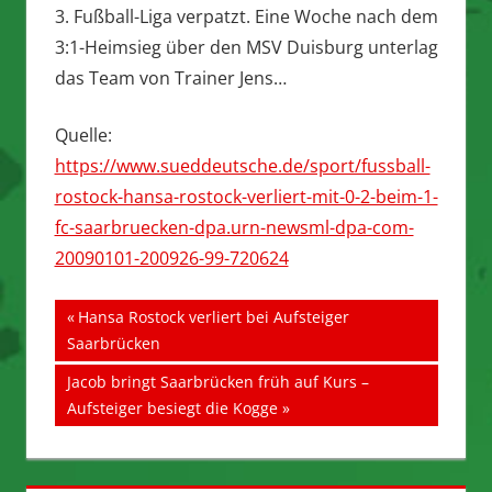
3. Fußball-Liga verpatzt. Eine Woche nach dem
3:1-Heimsieg über den MSV Duisburg unterlag
das Team von Trainer Jens…
Quelle:
https://www.sueddeutsche.de/sport/fussball-
rostock-hansa-rostock-verliert-mit-0-2-beim-1-
fc-saarbruecken-dpa.urn-newsml-dpa-com-
20090101-200926-99-720624
Beitragsnavigation
Vorheriger
Hansa Rostock verliert bei Aufsteiger
Beitrag:
Saarbrücken
Nächster
Jacob bringt Saarbrücken früh auf Kurs –
Beitrag:
Aufsteiger besiegt die Kogge