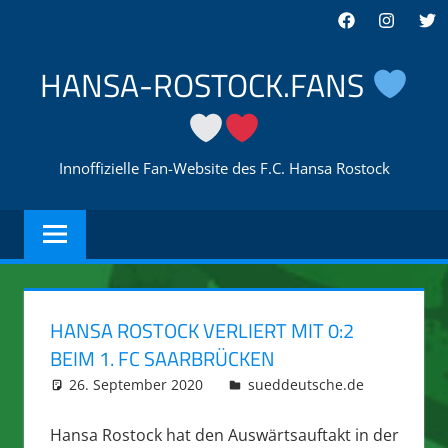
Zum
Facebook
Instagra
Twi
Inhalt
springen
HANSA-ROSTOCK.FANS
Innoffizielle Fan-Website des F.C. Hansa Rostock
HANSA ROSTOCK VERLIERT MIT 0:2
BEIM 1. FC SAARBRÜCKEN
26. September 2020
integromat
sueddeutsche.de
Hansa Rostock hat den Auswärtsauftakt in der