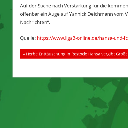
Auf der Suche nach Verstärkung für die komme
offenbar ein Auge auf Yannick Deichmann vom V
Nachrichten“.
Quelle:
https://www.liga3-online.de/hansa-und-f
Beitragsnavigation
Vorheriger
Herbe Enttäuschung in Rostock: Hansa vergibt Großc
Beitrag: