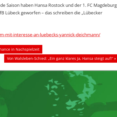
nde Saison haben Hansa Rostock und der 1. FC Magdeburg
fB Lübeck geworfen – das schreiben die „Lübecker
cm-mit-interesse-an-luebecks-yannick-deichmann/
hance in Nachspielzeit
Nächster
Von Walsleben-Schied: „Ein ganz klares Ja, Hansa steigt auf!“
Beitrag: