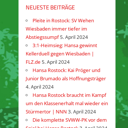
NEUESTE BEITRÄGE
Pleite in Rostock: SV Wehen
Wiesbaden immer tiefer im
Abstiegssumpf
5. April 2024
3:1-Heimsieg: Hansa gewinnt
Kellerduell gegen Wiesbaden |
FLZ.de
5. April 2024
Hansa Rostock: Kai Pröger und
Junior Brumado als Hoffnungsträger
4. April 2024
Hansa Rostock braucht im Kampf
um den Klassenerhalt mal wieder ein
Stürmertor | NNN
3. April 2024
Die komplette SVWW-PK vor dem