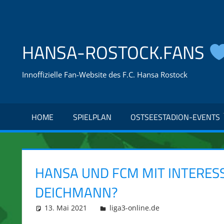
Zum
Inhalt
springen
HANSA-ROSTOCK.FANS
Innoffizielle Fan-Website des F.C. Hansa Rostock
HOME
SPIELPLAN
OSTSEESTADION-EVENTS
HANSA UND FCM MIT INTERESS
DEICHMANN?
13. Mai 2021
integromat
liga3-online.de