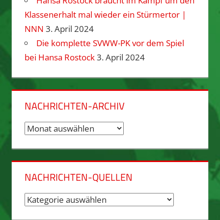
Hansa Rostock braucht im Kampf um den
Klassenerhalt mal wieder ein Stürmertor |
NNN
3. April 2024
Die komplette SVWW-PK vor dem Spiel
bei Hansa Rostock
3. April 2024
NACHRICHTEN-ARCHIV
Nachrichten-
Archiv
NACHRICHTEN-QUELLEN
Nachrichten-
Quellen