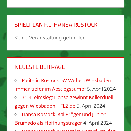
SPIELPLAN F.C. HANSA ROSTOCK
Keine Veranstaltung gefunden
NEUESTE BEITRÄGE
Pleite in Rostock: SV Wehen Wiesbaden
immer tiefer im Abstiegssumpf
5. April 2024
3:1-Heimsieg: Hansa gewinnt Kellerduell
gegen Wiesbaden | FLZ.de
5. April 2024
Hansa Rostock: Kai Pröger und Junior
Brumado als Hoffnungsträger
4. April 2024