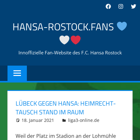
Zum
Facebook
Instagra
Twi
Inhalt
springen
HANSA-ROSTOCK.FANS
Innoffizielle Fan-Website des F.C. Hansa Rostock
LÜBECK GEGEN HANSA: HEIMRECHT-
TAUSCH STAND IM RAUM
18. Januar 2021
integromat
liga3-online.de
Weil der Platz im Stadion an der Lohmühle