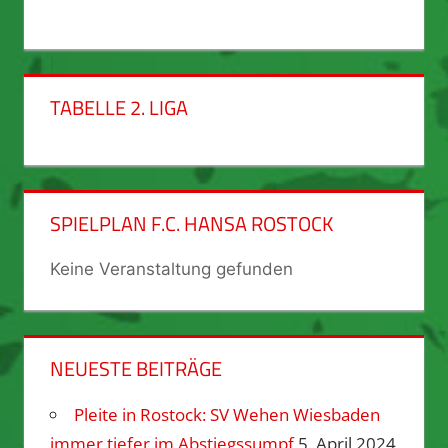
TABELLE 2. LIGA
SPIELPLAN F.C. HANSA ROSTOCK
Keine Veranstaltung gefunden
NEUESTE BEITRÄGE
Pleite in Rostock: SV Wehen Wiesbaden
immer tiefer im Abstiegssumpf
5. April 2024