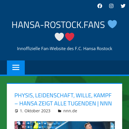
Zum
Facebook
Instagra
Twi
Inhalt
springen
HANSA-ROSTOCK.FANS
Innoffizielle Fan-Website des F.C. Hansa Rostock
PHYSIS, LEIDENSCHAFT, WILLE, KAMPF
– HANSA ZEIGT ALLE TUGENDEN | NNN
1. Oktober 2023
integromat
nnn.de