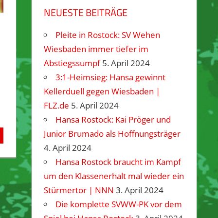
NEUESTE BEITRÄGE
Pleite in Rostock: SV Wehen
Wiesbaden immer tiefer im
Abstiegssumpf
5. April 2024
3:1-Heimsieg: Hansa gewinnt
Kellerduell gegen Wiesbaden |
FLZ.de
5. April 2024
Hansa Rostock: Kai Pröger und
Junior Brumado als Hoffnungsträger
4. April 2024
Hansa Rostock braucht im Kampf
um den Klassenerhalt mal wieder ein
Stürmertor | NNN
3. April 2024
Die komplette SVWW-PK vor dem