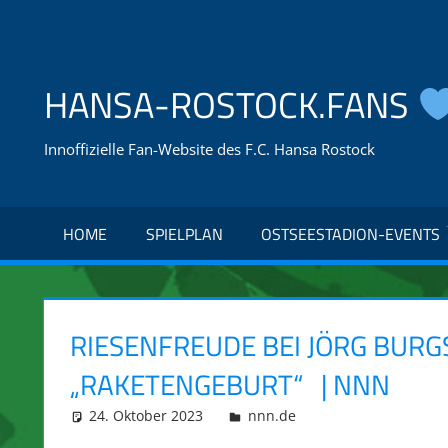
Zum
Inhalt
springen
HANSA-ROSTOCK.FANS
Innoffizielle Fan-Website des F.C. Hansa Rostock
HOME
SPIELPLAN
OSTSEESTADION-EVENTS
RIESENFREUDE BEI JÖRG BURG
„RAKETENGEBURT“ | NNN
24. Oktober 2023
integromat
nnn.de