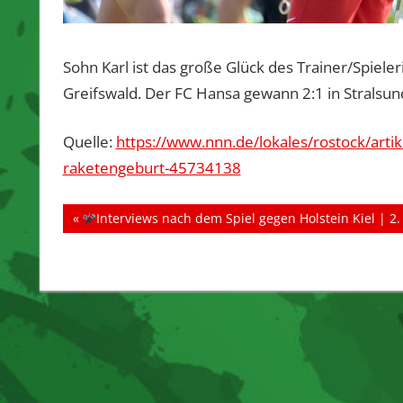
Sohn Karl ist das große Glück des Trainer/Spie
Greifswald. Der FC Hansa gewann 2:1 in Stralsun
Quelle:
https://www.nnn.de/lokales/rostock/artike
raketengeburt-45734138
Beitragsnavigation
Vorheriger
Interviews nach dem Spiel gegen Holstein Kiel | 2
Beitrag: