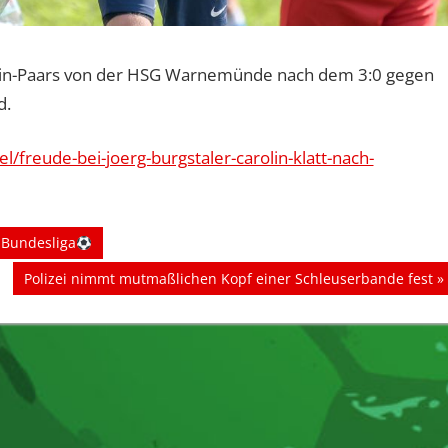
lerin-Paars von der HSG Warnemünde nach dem 3:0 gegen
d.
l/freude-bei-joerg-burgstaler-carolin-klatt-nach-
. Bundesliga
Nächster
Polizei nimmt mutmaßlichen Kopf einer Schleuserbande fest
Beitrag: