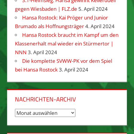
3:1-Heimsieg: Hansa gewinnt Kellerduell
gegen Wiesbaden | FLZ.de
5. April 2024
Hansa Rostock: Kai Pröger und Junior
Brumado als Hoffnungsträger
4. April 2024
Hansa Rostock braucht im Kampf um den
Klassenerhalt mal wieder ein Stürmertor |
NNN
3. April 2024
Die komplette SVWW-PK vor dem Spiel
bei Hansa Rostock
3. April 2024
NACHRICHTEN-ARCHIV
Nachrichten-
Archiv