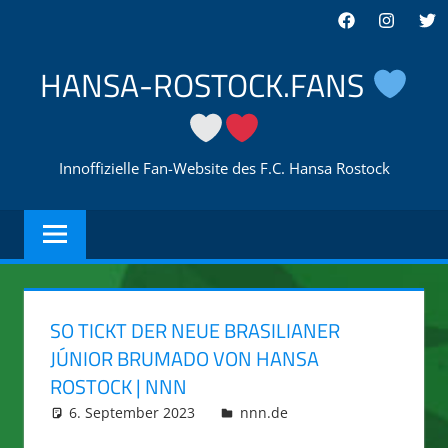
Zum
Facebook
Instagra
Twi
Inhalt
springen
HANSA-ROSTOCK.FANS
Innoffizielle Fan-Website des F.C. Hansa Rostock
SO TICKT DER NEUE BRASILIANER
JÚNIOR BRUMADO VON HANSA
ROSTOCK | NNN
6. September 2023
integromat
nnn.de