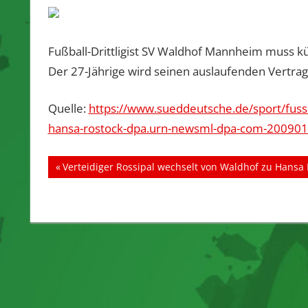
Fußball-Drittligist SV Waldhof Mannheim muss kü
Der 27-Jährige wird seinen auslaufenden Vertrag
Quelle:
https://www.sueddeutsche.de/sport/fussba
hansa-rostock-dpa.urn-newsml-dpa-com-20090
Beitragsnavigation
Vorheriger
Verteidiger Rossipal wechselt von Waldhof zu Hansa 
Beitrag: