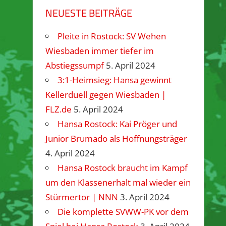
NEUESTE BEITRÄGE
Pleite in Rostock: SV Wehen
Wiesbaden immer tiefer im
Abstiegssumpf
5. April 2024
3:1-Heimsieg: Hansa gewinnt
Kellerduell gegen Wiesbaden |
FLZ.de
5. April 2024
Hansa Rostock: Kai Pröger und
Junior Brumado als Hoffnungsträger
4. April 2024
Hansa Rostock braucht im Kampf
um den Klassenerhalt mal wieder ein
Stürmertor | NNN
3. April 2024
Die komplette SVWW-PK vor dem