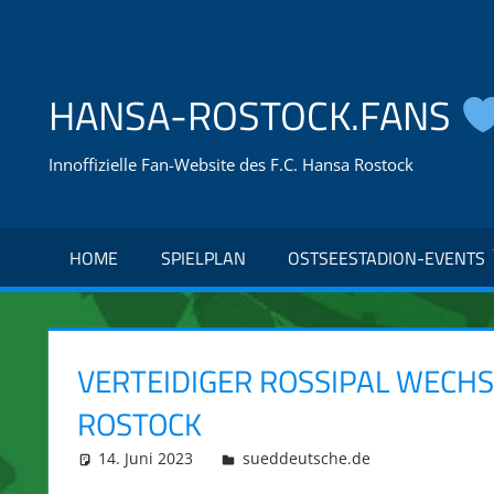
Zum
Inhalt
springen
HANSA-ROSTOCK.FANS
Innoffizielle Fan-Website des F.C. Hansa Rostock
HOME
SPIELPLAN
OSTSEESTADION-EVENTS
VERTEIDIGER ROSSIPAL WECH
ROSTOCK
14. Juni 2023
integromat
sueddeutsche.de